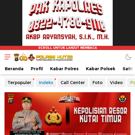
Beranda
Profil
Kabar Polres
Kabar Polsek
SatK
Terpopuler
Indeks
Call Center
Foto
Video
Po